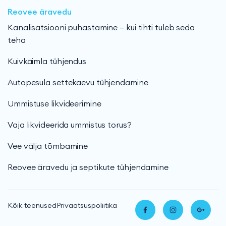
Reovee äravedu
Kanalisatsiooni puhastamine — kui tihti tuleb seda
teha
Kuivkäimla tühjendus
Autopesula settekaevu tühjendamine
Ummistuse likvideerimine
Vaja likvideerida ummistus torus?
Vee välja tõmbamine
Reovee äravedu ja septikute tühjendamine
Kõik teenused
Privaatsuspoliitika