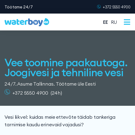
Töötame 24/7
+372 5550 4900
EE
RU
Vee toomine paakautoga.
Joogivesi ja tehniline vesi
24/7. Asume Tallinnas. Töötame üle Eesti
+372 5550 4900
(24h)
Vesi liikvel: kuidas meie ettevõte täidab tankeriga
tarnimise kaudu erinevaid vajadusi?