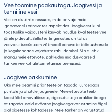
Vee toomine paakautoga. Joogivesi ja
tehniline vesi
Vesi on elutähtis ressurss, mida on vaja meie
igapäevaelu erinevates aspektides. Joogiveest kuni
tööstuslike vajadusteni kasvab nõudlus kvaliteetse vee
järele pidevalt. Sellistes tingimustes on tõhus
veevarustussüsteem võtmeroll erinevate tööstusharude
ja kogukondade vajaduste rahuldamisel. Siin tulebki
mängu meie ettevõte, pakkudes usaldusväärseid
tankeri vee kohaletoimetamise teenuseid.
Joogivee pakkumine
Üks meie peamisi prioriteete on tagada juurdepääs
puhtale ja ohutule joogiveele. Meie ettevõte teeb
koostööd omavalitsuste, riigiasutuste ja eraklientidega,
et tagada usaldusväärne joogiveega varustamine õigel
ajal õigetesse kohtadesse. Meie tanker on varustatud