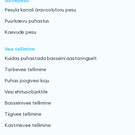
Survepesu
Pesula kanali äravoolutoru pesu
Puurkaevu puhastus
Kaevude pesu
Vee tellimine
Kuidas puhastada basseini aastaringselt
Tarbevee tellimine
Puhas joogivesi koju
Vesi ehitusobjektile
Basseinivee tellimine
Tiigivee tellimine
Kastmisvee tellimine