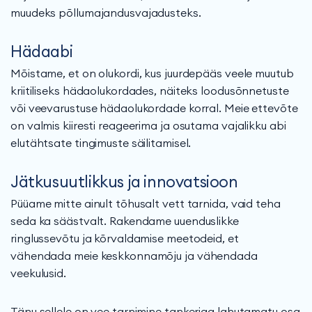
muudeks põllumajandusvajadusteks.
Hädaabi
Mõistame, et on olukordi, kus juurdepääs veele muutub
kriitiliseks hädaolukordades, näiteks loodusõnnetuste
või veevarustuse hädaolukordade korral. Meie ettevõte
on valmis kiiresti reageerima ja osutama vajalikku abi
elutähtsate tingimuste säilitamisel.
Jätkusuutlikkus ja innovatsioon
Püüame mitte ainult tõhusalt vett tarnida, vaid teha
seda ka säästvalt. Rakendame uuenduslikke
ringlussevõtu ja kõrvaldamise meetodeid, et
vähendada meie keskkonnamõju ja vähendada
veekulusid.
Tänu sellele on vee tarnimine tankeriga lahutamatu osa