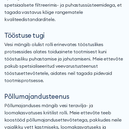
spetsiaalsete filtreerimis- ja puhastussüsteemidega, et
tagada vastavus kõige rangematele
kvaliteedistandarditele.
Tööstuse tugi
Vesi mängib olulist rolli erinevates tööstuslikes
protsessides alates toiduainete tootmisest kuni
tööstusliku puhastamise ja jahutamiseni. Meie ettevõte
pakub spetsialiseeritud veevarustusteenust
tööstusettevõtetele, aidates neil tagada pidevaid
tootmisprotsesse.
Põllumajandusteenus
Põllumajanduses mängib vesi teravilja- ja
loomakasvatuses kriitilist rolli. Meie ettevõte teeb
koostööd põllumajandusettevõtetega, pakkudes neile
vajalikku vett kastmiseks, loomakasvatuseks ja