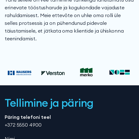
erinevate tööstusharude ja kogukondade vajaduste
rahuldamisest. Meie ettevõte on uhke oma rolli üle
selles protsessis ja on pühendunud pidevale
täiustamisele, et jätkata oma klientide ja ühiskonna
teenindamist.
Tellimine ja päring
Päring telefoni teel
+372 5550 4900
Nimi